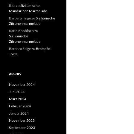
Rita
zu
Sizilianische
Mandarinen Marmelade
Barbara Feige
zu
Sizilianische
Zitronenmarmelade
Karin Knobloch
zu
Sizilianische
Zitronenmarmelade
Barbara Feige
zu
Bratapfel-
Torte
ARCHIV
November 2024
Juni 2024
März 2024
Februar 2024
Januar 2024
November 2023
September 2023