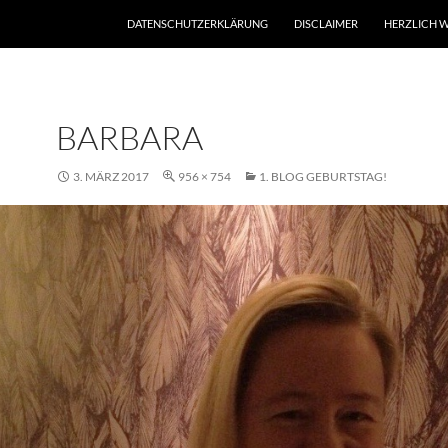
DATENSCHUTZERKLÄRUNG
DISCLAIMER
HERZLICH W
BARBARA
3. MÄRZ 2017
956 × 754
1. BLOG GEBURTSTAG!