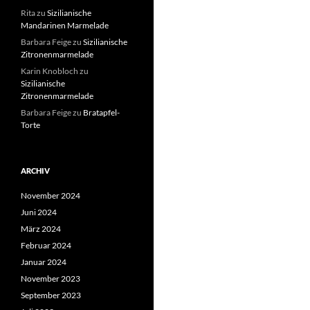
Rita
zu
Sizilianische
Mandarinen Marmelade
Barbara Feige
zu
Sizilianische
Zitronenmarmelade
Karin Knobloch
zu
Sizilianische
Zitronenmarmelade
Barbara Feige
zu
Bratapfel-
Torte
ARCHIV
November 2024
Juni 2024
März 2024
Februar 2024
Januar 2024
November 2023
September 2023