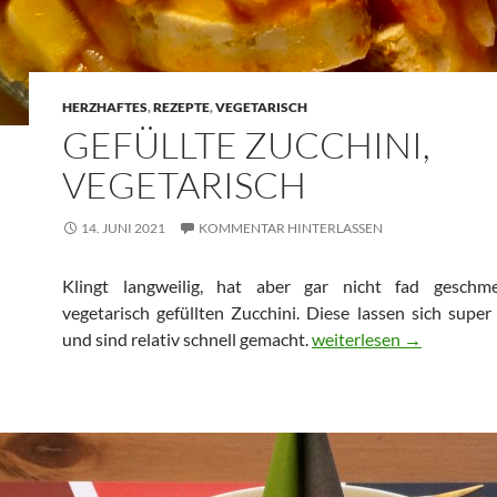
HERZHAFTES
,
REZEPTE
,
VEGETARISCH
GEFÜLLTE ZUCCHINI,
VEGETARISCH
14. JUNI 2021
KOMMENTAR HINTERLASSEN
Klingt langweilig, hat aber gar nicht fad geschm
vegetarisch gefüllten Zucchini. Diese lassen sich super
Gefüllte Zucchini, veget
und sind relativ schnell gemacht.
weiterlesen
→