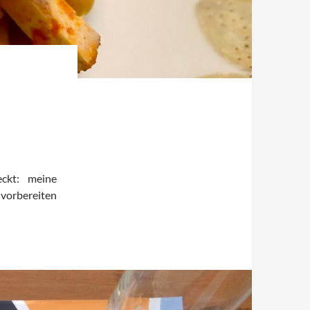
eckt: meine
 vorbereiten
arisch