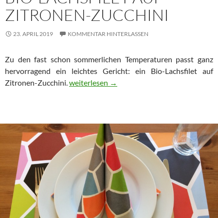
ZITRONEN-ZUCCHINI
23. APRIL 2019
KOMMENTAR HINTERLASSEN
Zu den fast schon sommerlichen Temperaturen passt ganz
hervorragend ein leichtes Gericht: ein Bio-Lachsfilet auf
Bio-Lachsfilet auf Zitronen-Zucchini
Zitronen-Zucchini.
weiterlesen
→