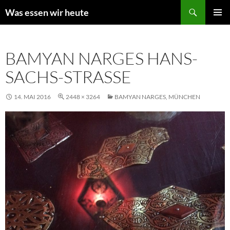
Zum
Suchen
Was essen wir heute
Inhalt
PRIMÄR
springen
MENÜ
BAMYAN NARGES HANS-
SACHS-STRASSE
14. MAI 2016
2448 × 3264
BAMYAN NARGES, MÜNCHEN