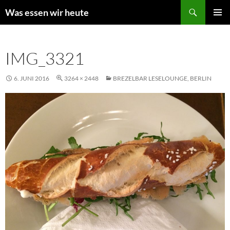
Zum
Suchen
Was essen wir heute
Inhalt
PRIMÄR
springen
MENÜ
IMG_3321
6. JUNI 2016
3264 × 2448
BREZELBAR LESELOUNGE, BERLIN