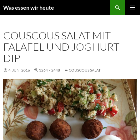
Zum
Suchen
Was essen wir heute
Inhalt
PRIMÄR
springen
MENÜ
COUSCOUS SALAT MIT
FALAFEL UND JOGHURT
DIP
4. JUNI 2016
3264 × 2448
COUSCOUS SALAT