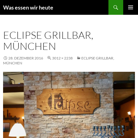
Zum
Suchen
Was essen wir heute
Inhalt
PRIMÄR
springen
MENÜ
ECLIPSE GRILLBAR,
MÜNCHEN
28. DEZEMBER 2016
3012 × 2238
ECLIPSE GRILLBAR,
MÜNCHEN