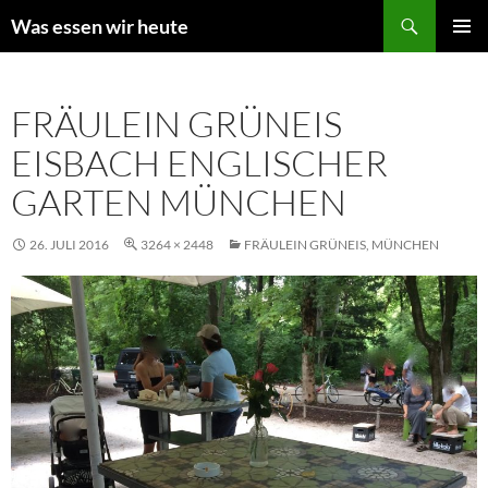
Zum
Suchen
Was essen wir heute
Inhalt
PRIMÄR
springen
MENÜ
FRÄULEIN GRÜNEIS
EISBACH ENGLISCHER
GARTEN MÜNCHEN
26. JULI 2016
3264 × 2448
FRÄULEIN GRÜNEIS, MÜNCHEN