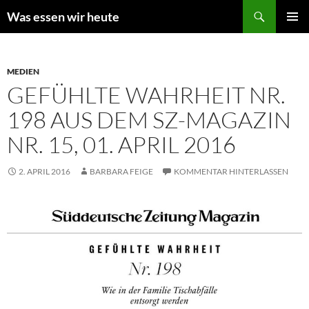
Zum
Suchen
Was essen wir heute
Inhalt
PRIMÄR
springen
MENÜ
MEDIEN
GEFÜHLTE WAHRHEIT NR.
198 AUS DEM SZ-MAGAZIN
NR. 15, 01. APRIL 2016
2. APRIL 2016
BARBARA FEIGE
KOMMENTAR HINTERLASSEN