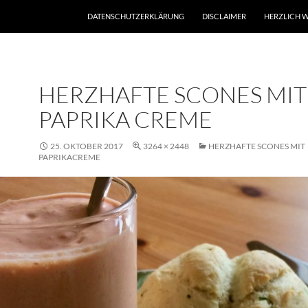
DATENSCHUTZERKLÄRUNG
DISCLAIMER
HERZLICH W
HERZHAFTE SCONES MIT
PAPRIKA CREME
25. OKTOBER 2017
3264 × 2448
HERZHAFTE SCONES MIT
PAPRIKACREME