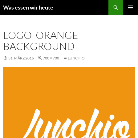
Zum
Suchen
Was essen wir heute
Inhalt
PRIMÄR
springen
MENÜ
LOGO_ORANGE
BACKGROUND
31. MÄRZ 2016
700 × 700
LUNCHIO