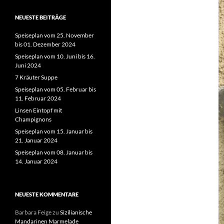
NEUESTE BEITRÄGE
Speiseplan vom 25. November
bis 01. Dezember 2024
Speiseplan vom 10. Juni bis 16.
Juni 2024
7 Kräuter Suppe
Speiseplan vom 05. Februar bis
11. Februar 2024
Linsen Eintopf mit
Champignons
Speiseplan vom 15. Januar bis
21. Januar 2024
Speiseplan vom 08. Januar bis
14. Januar 2024
NEUESTE KOMMENTARE
Barbara Feige
zu
Sizilianische
Mandarinen Marmelade