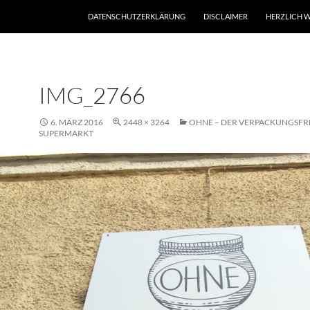
DATENSCHUTZERKLÄRUNG
DISCLAIMER
HERZLICH W
IMG_2766
6. MÄRZ 2016
2448 × 3264
OHNE – DER VERPACKUNGSFR
SUPERMARKT