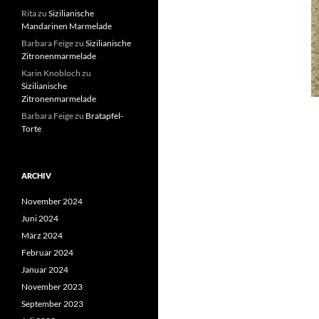
Rita
zu
Sizilianische
Mandarinen Marmelade
Barbara Feige
zu
Sizilianische
Zitronenmarmelade
Karin Knobloch
zu
Sizilianische
Zitronenmarmelade
Barbara Feige
zu
Bratapfel-
Torte
ARCHIV
November 2024
Juni 2024
März 2024
Februar 2024
Januar 2024
November 2023
September 2023