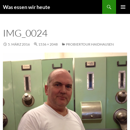
Zum
Suchen
Was essen wir heute
Inhalt
PRIMÄR
springen
MENÜ
IMG_0024
5. MÄRZ 2016
1536 × 2048
PROBIERTOUR HAIDHAUSEN