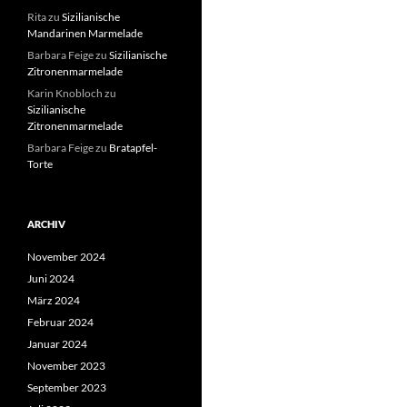
Rita
zu
Sizilianische
Mandarinen Marmelade
Barbara Feige
zu
Sizilianische
Zitronenmarmelade
Karin Knobloch
zu
Sizilianische
Zitronenmarmelade
Barbara Feige
zu
Bratapfel-
Torte
ARCHIV
November 2024
Juni 2024
März 2024
Februar 2024
Januar 2024
November 2023
September 2023