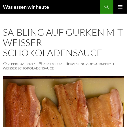
Zum
Suchen
Was essen wir heute
Inhalt
PRIMÄR
springen
MENÜ
SAIBLING AUF GURKEN MIT
WEISSER S
CHOKOLADENSAUCE
2. FEBRUAR 2017
3264 × 2448
SAIBLING AUF GURKEN MIT
WEISSER SCHOKOLADENSAUCE