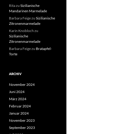
Rita
zu
Sizilianische
Mandarinen Marmelade
Barbara Feige
zu
Sizilianische
Zitronenmarmelade
Karin Knobloch
zu
Sizilianische
Zitronenmarmelade
Barbara Feige
zu
Bratapfel-
Torte
ARCHIV
November 2024
Juni 2024
März 2024
Februar 2024
Januar 2024
November 2023
September 2023