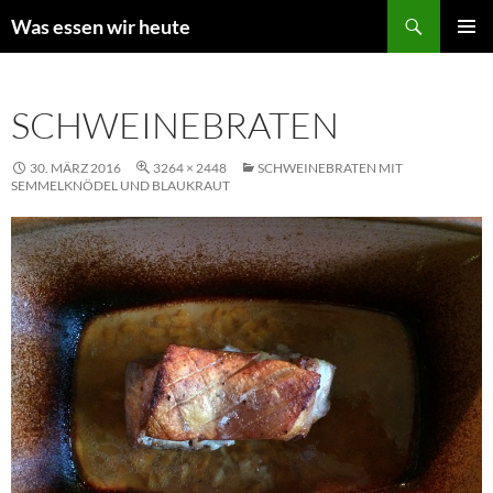
Zum
Suchen
Was essen wir heute
Inhalt
PRIMÄR
springen
MENÜ
SCHWEINEBRATEN
30. MÄRZ 2016
3264 × 2448
SCHWEINEBRATEN MIT
SEMMELKNÖDEL UND BLAUKRAUT