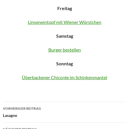
Freitag
Linseneintopf mit Wiener Würstchen
Samstag
Burger bestellen
Sonntag
Überbackener Chicorée im Schinkenmantel
Beitragsnavigation
VORHERIGER BEITRAG
Lasagne