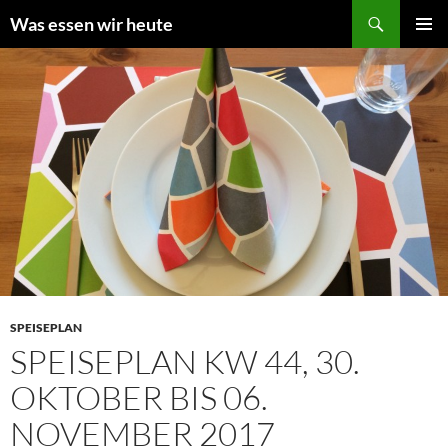
Zum
Suchen
Was essen wir heute
Inhalt
PRIMÄR
springen
MENÜ
SPEISEPLAN
SPEISEPLAN KW 44, 30.
OKTOBER BIS 06.
NOVEMBER 2017