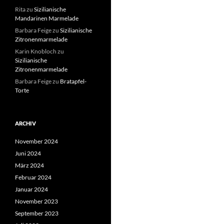
Rita
zu
Sizilianische
Mandarinen Marmelade
Barbara Feige
zu
Sizilianische
Zitronenmarmelade
Karin Knobloch
zu
Sizilianische
Zitronenmarmelade
Barbara Feige
zu
Bratapfel-
Torte
ARCHIV
November 2024
Juni 2024
März 2024
Februar 2024
Januar 2024
November 2023
September 2023