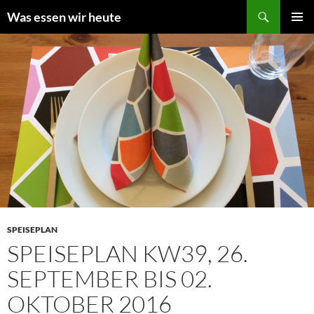
Zum
Suchen
Was essen wir heute
Inhalt
PRIMÄR
springen
MENÜ
SPEISEPLAN
SPEISEPLAN KW39, 26.
SEPTEMBER BIS 02.
OKTOBER 2016