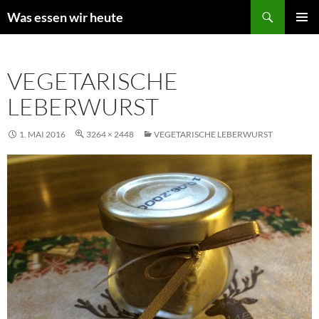
Zum
Suchen
Was essen wir heute
Inhalt
PRIMÄR
springen
MENÜ
VEGETARISCHE
LEBERWURST
1. MAI 2016
3264 × 2448
VEGETARISCHE LEBERWURST