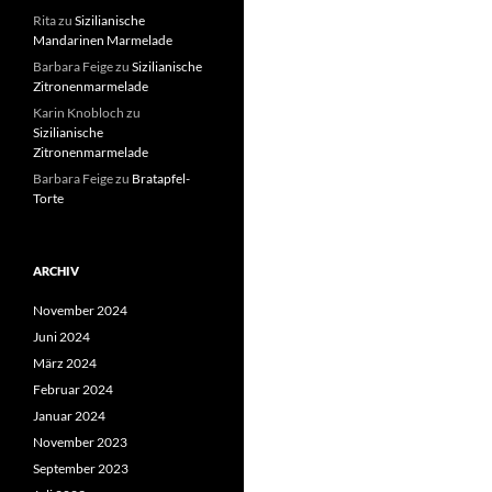
Rita
zu
Sizilianische
Mandarinen Marmelade
Barbara Feige
zu
Sizilianische
Zitronenmarmelade
Karin Knobloch
zu
Sizilianische
Zitronenmarmelade
Barbara Feige
zu
Bratapfel-
Torte
ARCHIV
November 2024
Juni 2024
März 2024
Februar 2024
Januar 2024
November 2023
September 2023