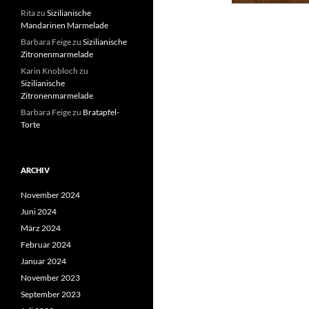
Rita
zu
Sizilianische
Mandarinen Marmelade
Barbara Feige
zu
Sizilianische
Zitronenmarmelade
Karin Knobloch
zu
Sizilianische
Zitronenmarmelade
Barbara Feige
zu
Bratapfel-
Torte
ARCHIV
November 2024
Juni 2024
März 2024
Februar 2024
Januar 2024
November 2023
September 2023