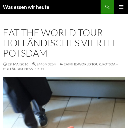
Zum
Suchen
Was essen wir heute
Inhalt
PRIMÄR
springen
MENÜ
EAT THE WORLD TOUR
HOLLÄNDISCHES VIERTEL
POTSDAM
29. MAI 2016
2448 × 3264
EAT-THE-WORLD TOUR, POTSDAM
HOLLÄNDISCHES VIERTEL