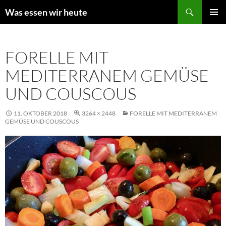
Zum
Suchen
Was essen wir heute
Inhalt
PRIMÄR
springen
MENÜ
FORELLE MIT
MEDITERRANEM GEMÜSE
UND COUSCOUS
11. OKTOBER 2018
3264 × 2448
FORELLE MIT MEDITERRANEM
GEMÜSE UND COUSCOUS