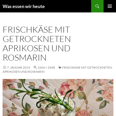
Zum
Suchen
Was essen wir heute
Inhalt
PRIMÄR
springen
MENÜ
FRISCHKÄSE MIT
GETROCKNETEN
APRIKOSEN UND
ROSMARIN
7. JANUAR 2019
3264 × 2448
FRISCHKÄSE MIT GETROCKNETEN
APRIKOSEN UND ROSMARIN