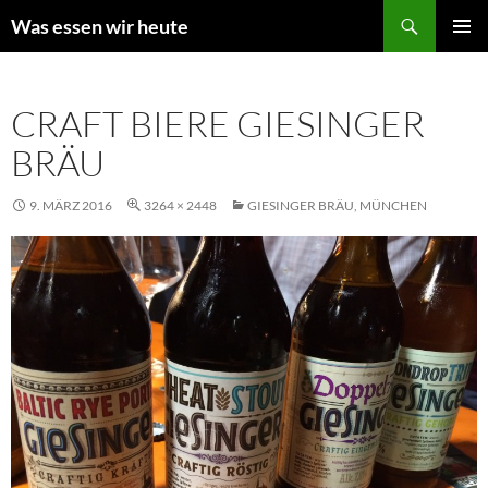
Zum
Suchen
Was essen wir heute
Inhalt
PRIMÄR
springen
MENÜ
CRAFT BIERE GIESINGER
BRÄU
9. MÄRZ 2016
3264 × 2448
GIESINGER BRÄU, MÜNCHEN