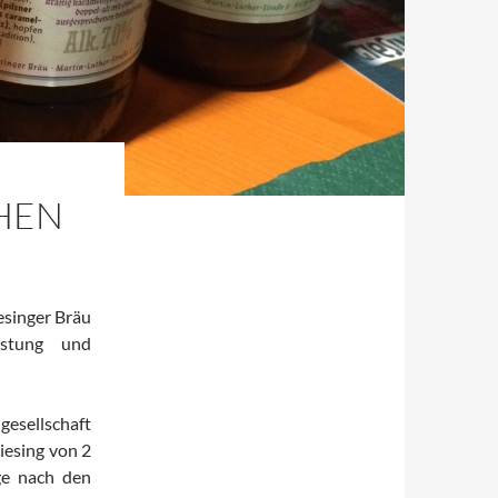
HEN
esinger Bräu
kostung und
esellschaft
iesing von 2
ge nach den