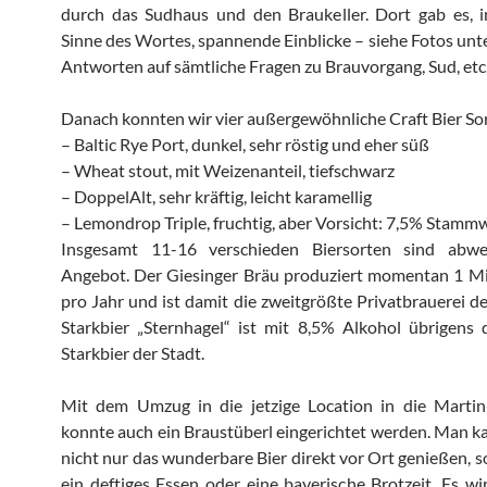
durch das Sudhaus und den Braukeller. Dort gab es, 
Sinne des Wortes, spannende Einblicke – siehe Fotos unte
Antworten auf sämtliche Fragen zu Brauvorgang, Sud, etc
Danach konnten wir vier außergewöhnliche Craft Bier Sor
– Baltic Rye Port, dunkel, sehr röstig und eher süß
– Wheat stout, mit Weizenanteil, tiefschwarz
– DoppelAlt, sehr kräftig, leicht karamellig
– Lemondrop Triple, fruchtig, aber Vorsicht: 7,5% Stamm
Insgesamt 11-16 verschieden Biersorten sind abw
Angebot. Der Giesinger Bräu produziert momentan 1 Mio
pro Jahr und ist damit die zweitgrößte Privatbrauerei de
Starkbier „Sternhagel“ ist mit 8,5% Alkohol übrigens 
Starkbier der Stadt.
Mit dem Umzug in die jetzige Location in die Martin-
konnte auch ein Braustüberl eingerichtet werden. Man k
nicht nur das wunderbare Bier direkt vor Ort genießen, 
ein deftiges Essen oder eine bayerische Brotzeit. Es wi