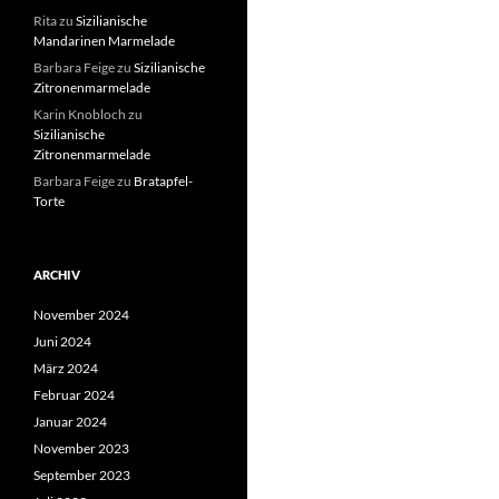
Rita
zu
Sizilianische
Mandarinen Marmelade
Barbara Feige
zu
Sizilianische
Zitronenmarmelade
Karin Knobloch
zu
Sizilianische
Zitronenmarmelade
Barbara Feige
zu
Bratapfel-
Torte
ARCHIV
November 2024
Juni 2024
März 2024
Februar 2024
Januar 2024
November 2023
September 2023