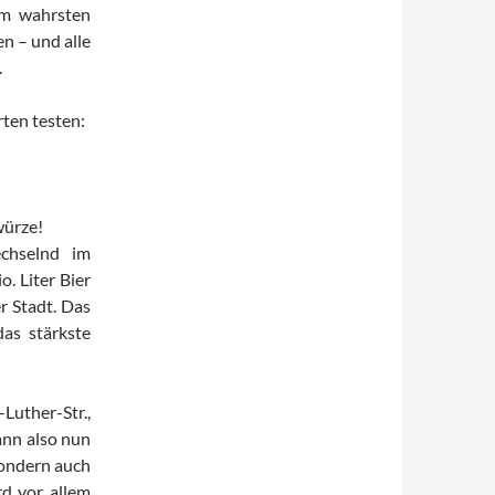
im wahrsten
n – und alle
.
ten testen:
würze!
echselnd im
. Liter Bier
r Stadt. Das
das stärkste
Luther-Str.,
ann also nun
sondern auch
rd vor allem