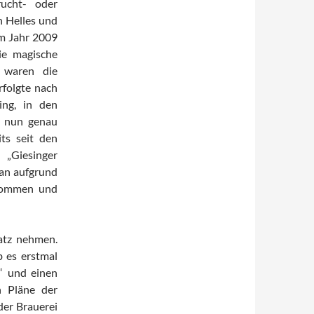
rucht- oder
h Helles und
im Jahr 2009
ie magische
 waren die
rfolgte nach
ng, in den
gt nun genau
ts seit den
 „Giesinger
man aufgrund
ekommen und
atz nehmen.
 es erstmal
g“ und einen
n Pläne der
der Brauerei