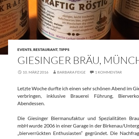
EVENTS
,
RESTAURANT
,
TIPPS
GIESINGER BRÄU, MÜNC
10. MÄRZ 2016
BARBARA FEIGE
1 KOMMENTAR
Letzte Woche durfte ich einen sehr schönen Abend im Gi
verbringen, inklusive Brauerei Führung, Bierver
Abendessen.
Die Giesinger Biermanufaktur und Spezialitäten Braug
mbH wurde 2006 in einer Garage in der Birkenau/Unterg
„bierverrückten Enthusiasten“ gegründet. Die Nachfra