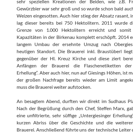
sehr speziellen Kreationen der Beiden, wie z.B. F
Gewürzbier war sehr groß und so wurde schon bald auc
Weizen eingesotten. Auch hier stieg der Absatz rasant, 
lag dieser bereits bei 750 Hektolitern. 2011 wurde d
Grenze von 1.000 Hektolitern erreicht und somit
Kapazitäten in der Birkenau komplett erschöpft. 2014 e
langem Umbau der ersehnte Umzug nach Obergiesi
heutigen Standort. Die Brauerei inkl. Braustüberl lie
gegenüber der Hl. Kreuz Kirche und diese ziert berei
Anfängen der Brauerei die Flaschenetiketten der
Erhellung“. Aber auch hier, nun auf Giesings Höhen, ist 
der großen Nachfrage bereits wieder am Limit ang
muss die Brauerei weiter aufstocken.
An besagtem Abend, durften wir direkt im Sudhaus Pl
Nach der Begrüßung durch den Chef, Steffen Marx, gab
eine unfiltrierte, sehr süffige „Untergiesinger Erhellun
kurzen Abriss über die Geschichte und die weitere
Brauerei. Anschließend führte uns der technische Leiter 