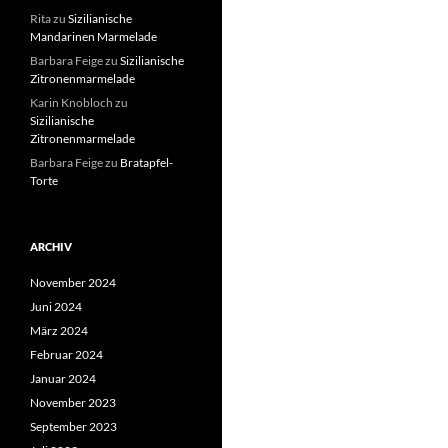
Rita
zu
Sizilianische
Mandarinen Marmelade
Barbara Feige
zu
Sizilianische
Zitronenmarmelade
Karin Knobloch
zu
Sizilianische
Zitronenmarmelade
Barbara Feige
zu
Bratapfel-
Torte
ARCHIV
November 2024
Juni 2024
März 2024
Februar 2024
Januar 2024
November 2023
September 2023