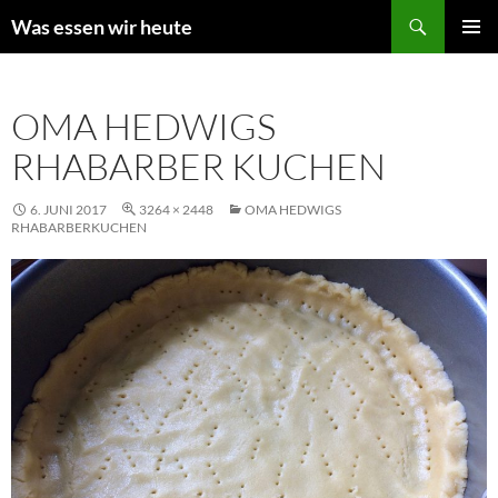
Zum
Suchen
Was essen wir heute
Inhalt
PRIMÄR
springen
MENÜ
OMA HEDWIGS
RHABARBER KUCHEN
6. JUNI 2017
3264 × 2448
OMA HEDWIGS
RHABARBERKUCHEN