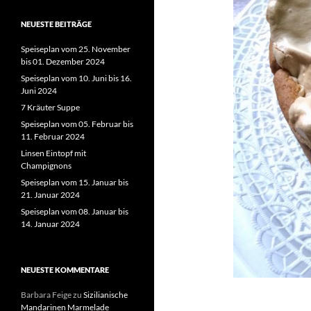
NEUESTE BEITRÄGE
Speiseplan vom 25. November
bis 01. Dezember 2024
Speiseplan vom 10. Juni bis 16.
Juni 2024
7 Kräuter Suppe
Speiseplan vom 05. Februar bis
11. Februar 2024
Linsen Eintopf mit
Champignons
Speiseplan vom 15. Januar bis
21. Januar 2024
Speiseplan vom 08. Januar bis
14. Januar 2024
NEUESTE KOMMENTARE
Barbara Feige
zu
Sizilianische
Mandarinen Marmelade