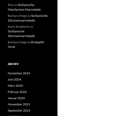
Rita
zu
Sizilianische
Mandarinen Marmelade
Barbara Feige
zu
Sizilianische
Zitronenmarmelade
Karin Knobloch
zu
Sizilianische
Zitronenmarmelade
Barbara Feige
zu
Bratapfel-
Torte
ARCHIV
November 2024
Juni 2024
März 2024
Februar 2024
Januar 2024
November 2023
September 2023