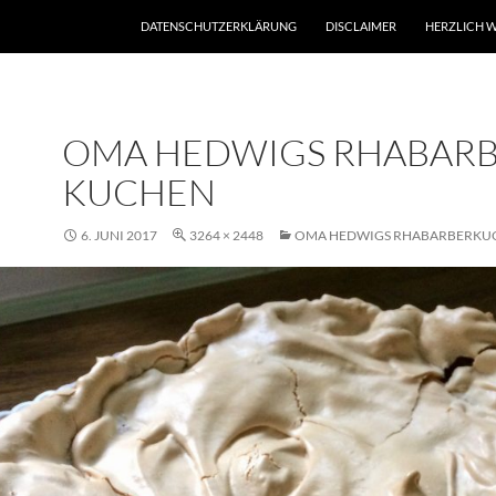
DATENSCHUTZERKLÄRUNG
DISCLAIMER
HERZLICH W
OMA HEDWIGS RHABAR
KUCHEN
6. JUNI 2017
3264 × 2448
OMA HEDWIGS RHABARBERKU