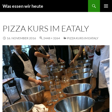
Zum
Suchen
Was essen wir heute
Inhalt
PRIMÄR
springen
MENÜ
PIZZA KURS IM EATALY
16. NOVEMBER 2016
2448 × 3264
PIZZA KURS IM EATALY