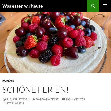
Zum
Suchen
Was essen wir heute
Inhalt
PRIMÄR
springen
MENÜ
EVENTS
SCHÖNE FERIEN!
9. AUGUST 2021
BARBARA FEIGE
KOMMENTAR
HINTERLASSEN