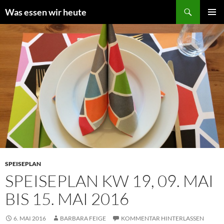
Zum
Suchen
Was essen wir heute
Inhalt
PRIMÄR
springen
MENÜ
SPEISEPLAN
SPEISEPLAN KW 19, 09. MAI
BIS 15. MAI 2016
6. MAI 2016
BARBARA FEIGE
KOMMENTAR HINTERLASSEN