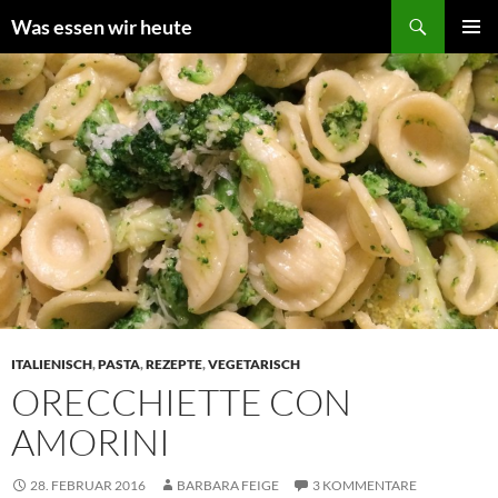
Zum
Suchen
Was essen wir heute
Inhalt
PRIMÄR
springen
MENÜ
ITALIENISCH
,
PASTA
,
REZEPTE
,
VEGETARISCH
ORECCHIETTE CON
AMORINI
28. FEBRUAR 2016
BARBARA FEIGE
3 KOMMENTARE