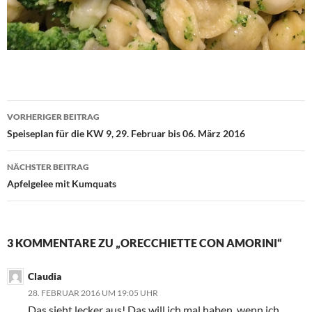
Beitragsnavigation
VORHERIGER BEITRAG
Speiseplan für die KW 9, 29. Februar bis 06. März 2016
NÄCHSTER BEITRAG
Apfelgelee mit Kumquats
3 KOMMENTARE ZU „ORECCHIETTE CON AMORINI“
Claudia
28. FEBRUAR 2016 UM 19:05 UHR
Das sieht lecker aus! Das will ich mal haben, wenn ich