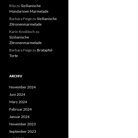
Rita
zu
Sizilianische
Mandarinen Marmelade
Barbara Feige
zu
Sizilianische
Zitronenmarmelade
Karin Knobloch
zu
Sizilianische
Zitronenmarmelade
Barbara Feige
zu
Bratapfel-
Torte
ARCHIV
November 2024
Juni 2024
März 2024
Februar 2024
Januar 2024
November 2023
September 2023