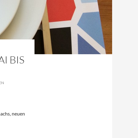
I BIS
EN
lachs, neuen