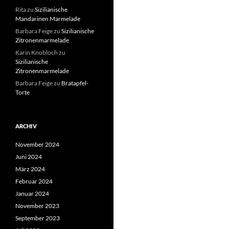
Rita
zu
Sizilianische
Mandarinen Marmelade
Barbara Feige
zu
Sizilianische
Zitronenmarmelade
Karin Knobloch
zu
Sizilianische
Zitronenmarmelade
Barbara Feige
zu
Bratapfel-
Torte
ARCHIV
November 2024
Juni 2024
März 2024
Februar 2024
Januar 2024
November 2023
September 2023