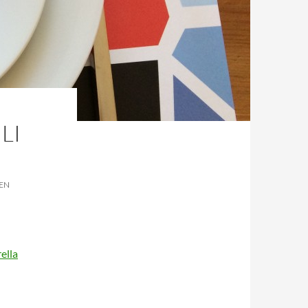
LI
EN
ella