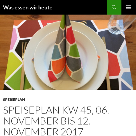
Zum
Suchen
Was essen wir heute
Inhalt
PRIMÄR
springen
MENÜ
SPEISEPLAN
SPEISEPLAN KW 45, 06.
NOVEMBER BIS 12.
NOVEMBER 2017