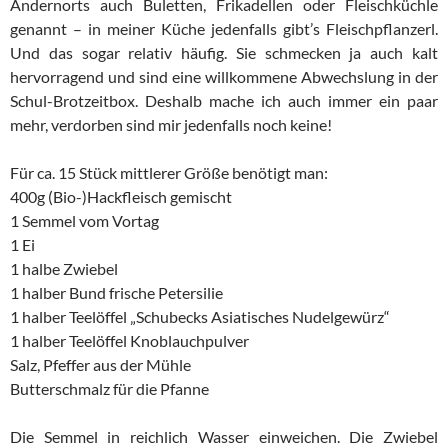
Andernorts auch Buletten, Frikadellen oder Fleischküchle
genannt – in meiner Küche jedenfalls gibt’s Fleischpflanzerl.
Und das sogar relativ häufig. Sie schmecken ja auch kalt
hervorragend und sind eine willkommene Abwechslung in der
Schul-Brotzeitbox. Deshalb mache ich auch immer ein paar
mehr, verdorben sind mir jedenfalls noch keine!
Für ca. 15 Stück mittlerer Größe benötigt man:
400g (Bio-)Hackfleisch gemischt
1 Semmel vom Vortag
1 Ei
1 halbe Zwiebel
1 halber Bund frische Petersilie
1 halber Teelöffel „Schubecks Asiatisches Nudelgewürz“
1 halber Teelöffel Knoblauchpulver
Salz, Pfeffer aus der Mühle
Butterschmalz für die Pfanne
Die Semmel in reichlich Wasser einweichen. Die Zwiebel