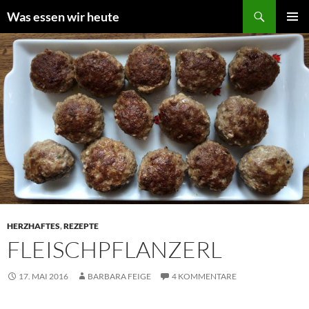
Zum
Suchen
Was essen wir heute
Inhalt
PRIMÄR
springen
MENÜ
HERZHAFTES
,
REZEPTE
FLEISCHPFLANZERL
17. MAI 2016
BARBARA FEIGE
4 KOMMENTARE