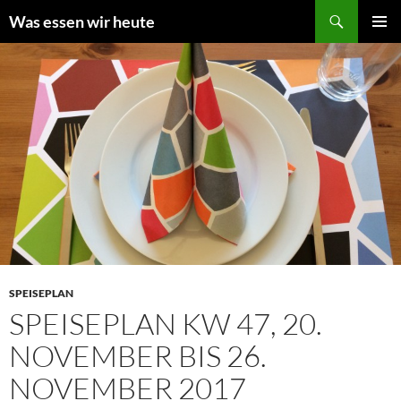
Zum
Suchen
Was essen wir heute
Inhalt
PRIMÄR
springen
MENÜ
SPEISEPLAN
SPEISEPLAN KW 47, 20.
NOVEMBER BIS 26.
NOVEMBER 2017