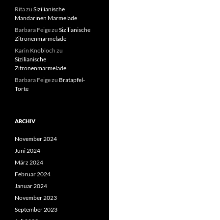
Rita
zu
Sizilianische
Mandarinen Marmelade
Barbara Feige
zu
Sizilianische
Zitronenmarmelade
Karin Knobloch
zu
Sizilianische
Zitronenmarmelade
Barbara Feige
zu
Bratapfel-
Torte
ARCHIV
November 2024
Juni 2024
März 2024
Februar 2024
Januar 2024
November 2023
September 2023