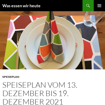
Zum
Suchen
Was essen wir heute
Inhalt
PRIMÄR
springen
MENÜ
SPEISEPLAN
SPEISEPLAN VOM 13.
DEZEMBER BIS 19.
DEZEMBER 2021