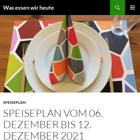
Zum
Suchen
Was essen wir heute
Inhalt
PRIMÄR
springen
MENÜ
SPEISEPLAN
SPEISEPLAN VOM 06.
DEZEMBER BIS 12.
DEZEMBER 2021