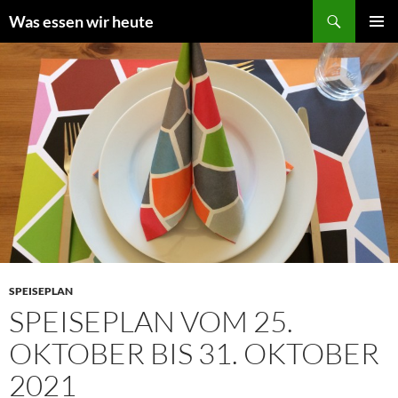
Zum
Suchen
Was essen wir heute
Inhalt
PRIMÄR
springen
MENÜ
SPEISEPLAN
SPEISEPLAN VOM 25.
OKTOBER BIS 31. OKTOBER
2021