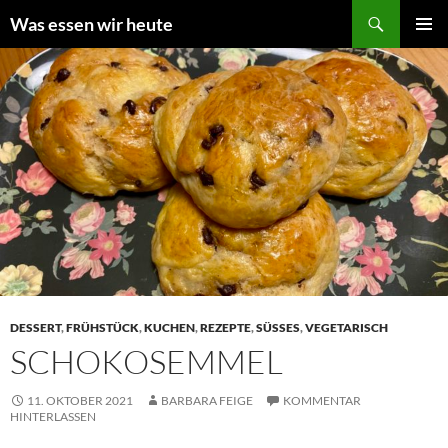
Zum
Suchen
Was essen wir heute
Inhalt
PRIMÄR
springen
MENÜ
DESSERT
,
FRÜHSTÜCK
,
KUCHEN
,
REZEPTE
,
SÜSSES
,
VEGETARISCH
SCHOKOSEMMEL
11. OKTOBER 2021
BARBARA FEIGE
KOMMENTAR
HINTERLASSEN