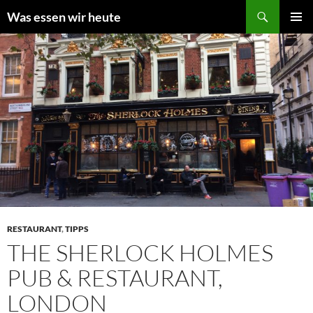
Zum
Suchen
Was essen wir heute
Inhalt
PRIMÄR
springen
MENÜ
RESTAURANT
,
TIPPS
THE SHERLOCK HOLMES
PUB & RESTAURANT,
LONDON