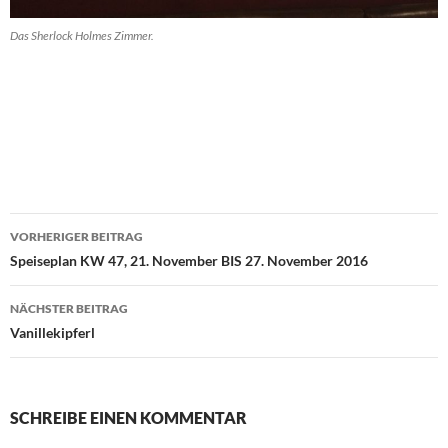
Das Sherlock Holmes Zimmer.
Beitragsnavigation
VORHERIGER BEITRAG
Speiseplan KW 47, 21. November BIS 27. November 2016
NÄCHSTER BEITRAG
Vanillekipferl
SCHREIBE EINEN KOMMENTAR