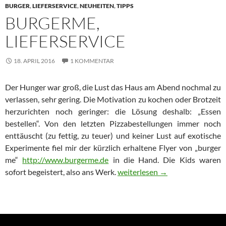
BURGER
,
LIEFERSERVICE
,
NEUHEITEN
,
TIPPS
BURGERME,
LIEFERSERVICE
18. APRIL 2016
1 KOMMENTAR
Der Hunger war groß, die Lust das Haus am Abend nochmal zu
verlassen, sehr gering. Die Motivation zu kochen oder Brotzeit
herzurichten noch geringer: die Lösung deshalb: „Essen
bestellen“. Von den letzten Pizzabestellungen immer noch
enttäuscht (zu fettig, zu teuer) und keiner Lust auf exotische
Experimente fiel mir der kürzlich erhaltene Flyer von „burger
me“
http://www.burgerme.de
in die Hand. Die Kids waren
Burgerme, Lieferservice
sofort begeistert, also ans Werk.
weiterlesen
→