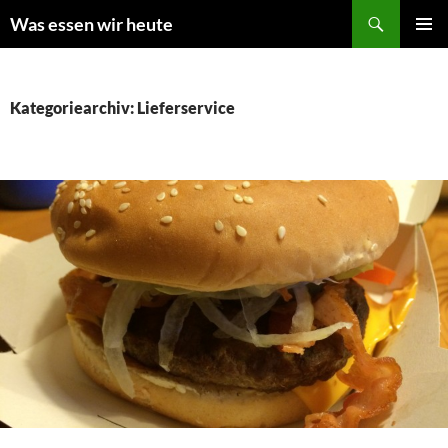
Zum
Suchen
Was essen wir heute
Inhalt
PRIMÄR
springen
MENÜ
Kategoriearchiv: Lieferservice