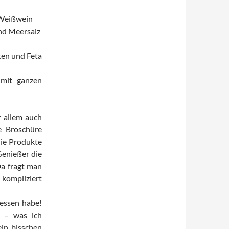
 Weißwein
und Meersalz
ten und Feta
 mit ganzen
 allem auch
e Broschüre
die Produkte
 Genießer die
Da fragt man
 kompliziert
gessen habe!
n – was ich
in bisschen