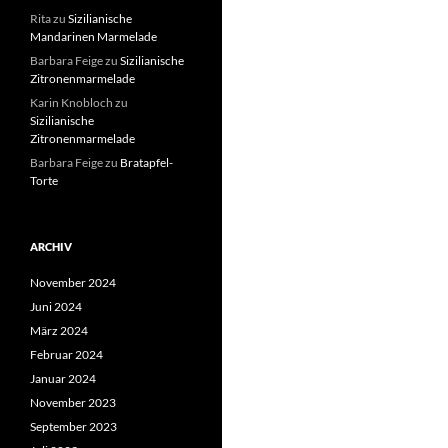
Rita
zu
Sizilianische
Mandarinen Marmelade
Barbara Feige
zu
Sizilianische
Zitronenmarmelade
Karin Knobloch
zu
Sizilianische
Zitronenmarmelade
Barbara Feige
zu
Bratapfel-
Torte
ARCHIV
November 2024
Juni 2024
März 2024
Februar 2024
Januar 2024
November 2023
September 2023