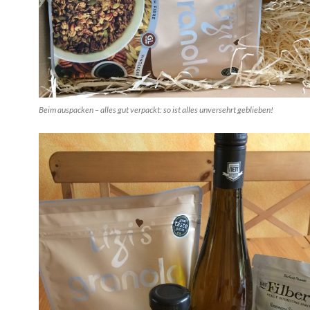
Beim auspacken – alles gut verpackt: so ist alles unversehrt geblieben!