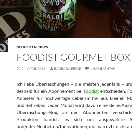
NEUHEITEN
,
TIPPS
FOODIST GOURMET BOX
24. APRIL 2016
BARBARA FEIGE
1 KOMMENTAR
Ich liebe Überraschungen – die meisten jedenfalls – u
deshalb für ein Abonnement bei
Foodist
entschieden. Foo
Anbieter für hochwertige Lebensmittel aus kleinen M
und Betrieben. Jeden Monat wird davon eine kleine Auswa
Überraschungs-Box, an den Abonnenten verschick
Produkten handelt es sich um ausgewählte Spe
und/oder Neuheiten/Innovationen, die man evtl. nicht au