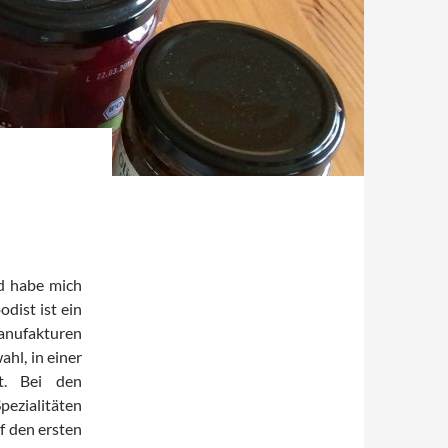
nd habe mich
dist ist ein
anufakturen
hl, in einer
t. Bei den
zialitäten
f den ersten