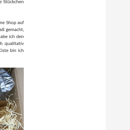
ie Stückchen
ine Shop auf
paß gemacht,
habe ich den
h qualitativ
iste bin ich