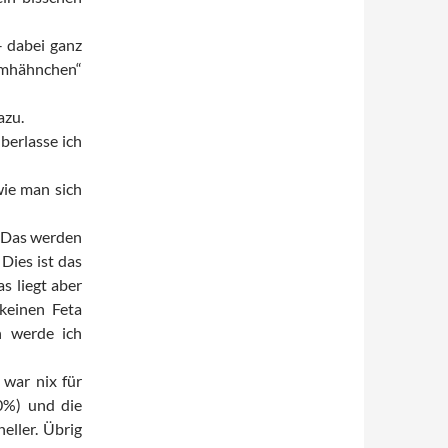
– dabei ganz
samhähnchen“
azu.
überlasse ich
wie man sich
. Das werden
Dies ist das
s liegt aber
 keinen Feta
n werde ich
 war nix für
70%) und die
eller. Übrig