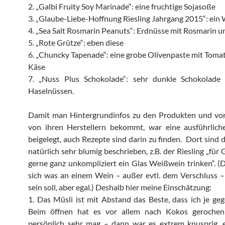
2. „Galbi Fruity Soy Marinade“: eine fruchtige Sojasoße
3. „Glaube-Liebe-Hoffnung Riesling Jahrgang 2015“: ein
4. „Sea Salt Rosmarin Peanuts“: Erdnüsse mit Rosmarin 
5. „Rote Grütze“: eben diese
6. „Chuncky Tapenade“: eine grobe Olivenpaste mit Toma
Käse
7. „Nuss Plus Schokolade“: sehr dunkle Schokolade
Haselnüssen.
Damit man Hintergrundinfos zu den Produkten und vor
von ihren Herstellern bekommt, war eine ausführlich
beigelegt, auch Rezepte sind darin zu finden. Dort sind 
natürlich sehr blumig beschrieben, z.B. der Riesling „für
gerne ganz unkompliziert ein Glas Weißwein trinken“. (
sich was an einem Wein – außer evtl. dem Verschluss –
sein soll, aber egal.) Deshalb hier meine Einschätzung:
1. Das Müsli ist mit Abstand das Beste, dass ich je ge
Beim öffnen hat es vor allem nach Kokos geroche
persönlich sehr mag – dann war es extrem knusprig, e