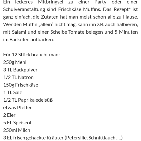
Ein leckeres Mitbringsel zu einer Party oder einer
Schulveranstaltung sind Frischkäse Muffins. Das Rezept* ist
ganz einfach, die Zutaten hat man meist schon alle zu Hause.
Wer den Muffin „allein“ nicht mag, kann ihn z.B. auch halbieren,
mit Salami und einer Scheibe Tomate belegen und 5 Minuten
im Backofen aufbacken.
Für 12 Stück braucht man:
250g Mehl
3 TL Backpulver
1/2 TL Natron
150g Frischkäse
1 TL Salz
1/2 TL Paprika edelsüß
etwas Pfeffer
2 Eier
5 EL Speiseöl
250ml Milch
3 EL frisch gehackte Kräuter (Petersilie, Schnittlauch, …)