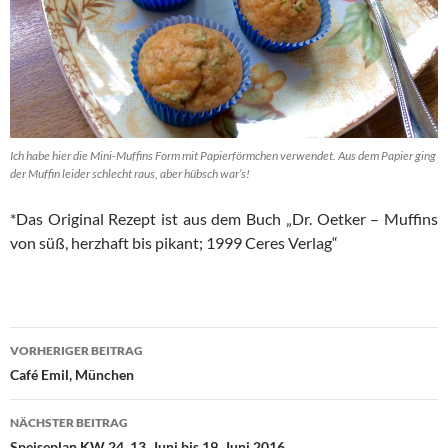
Ich habe hier die Mini-Muffins Form mit Papierförmchen verwendet. Aus dem Papier ging
der Muffin leider schlecht raus, aber hübsch war’s!
*Das Original Rezept ist aus dem Buch „Dr. Oetker – Muffins
von süß, herzhaft bis pikant; 1999 Ceres Verlag“
Beitragsnavigation
VORHERIGER BEITRAG
Café Emil, München
NÄCHSTER BEITRAG
Speiseplan KW 24, 13. Juni bis 19. Juni 2016