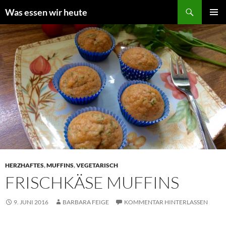
Zum
Suchen
Was essen wir heute
Inhalt
PRIMÄR
springen
MENÜ
HERZHAFTES
,
MUFFINS
,
VEGETARISCH
FRISCHKÄSE MUFFINS
9. JUNI 2016
BARBARA FEIGE
KOMMENTAR HINTERLASSEN