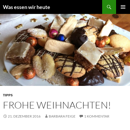
Zum
Suchen
Was essen wir heute
Inhalt
PRIMÄR
springen
MENÜ
TIPPS
FROHE WEIHNACHTEN!
21. DEZEMBER 2016
BARBARA FEIGE
1 KOMMENTAR